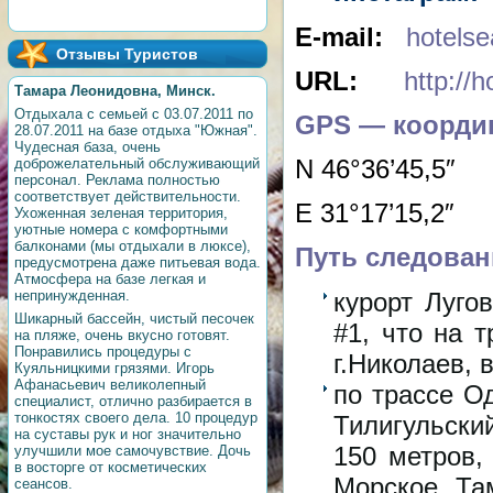
E-mail:
hotels
Отзывы Туристов
URL:
http://
Тамара Леонидовна, Минск.
Отдыхала с семьей с 03.07.2011 по
GPS — коорди
28.07.2011 на базе отдыха "Южная".
Чудесная база, очень
N 46°36’45,5″
доброжелательный обслуживающий
персонал. Реклама полностью
соответствует действительности.
E 31°17’15,2″
Ухоженная зеленая территория,
уютные номера с комфортными
балконами (мы отдыхали в люксе),
Путь следован
предусмотрена даже питьевая вода.
Атмосфера на базе легкая и
курорт Луго
непринужденная.
Шикарный бассейн, чистый песочек
#1, что на 
на пляже, очень вкусно готовят.
Понравились процедуры с
г.Николаев, 
Куяльницкими грязями. Игорь
Афанасьевич великолепный
по трассе О
специалист, отлично разбирается в
тонкостях своего дела. 10 процедур
Тилигульски
на суставы рук и ног значительно
150 метров,
улучшили мое самочувствие. Дочь
в восторге от косметических
Морское. Та
сеансов.