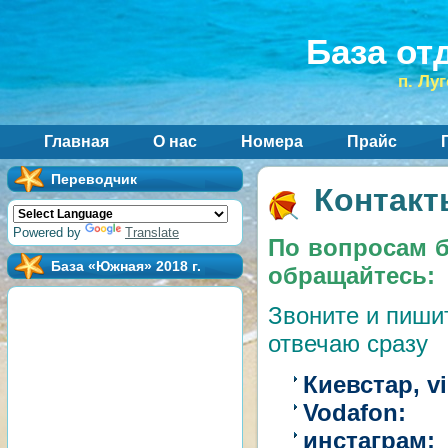
База от
п. Лу
Главная
О нас
Номера
Прайс
Переводчик
Контакт
Powered by
Translate
По вопросам б
База «Южная» 2018 г.
обращайтесь:
Звоните и пишит
отвечаю сразу 
Киевстар, vi
Vod
инс