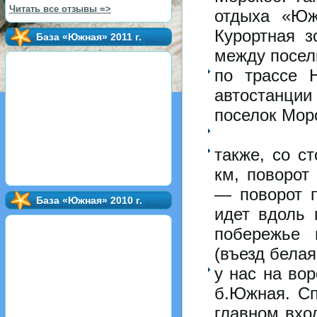
Читать все отзывы =>
отдыха «Юж
Курортная з
База «Южная» 2011 г.
между посел
по трассе Н
автостанции
поселок Мор
— - — 
также, со с
км, поворот
— поворот п
База «Южная» 2010 г.
идет вдоль 
побережье 
(въезд белая
у нас на во
б.Южная. Сп
главном вхо